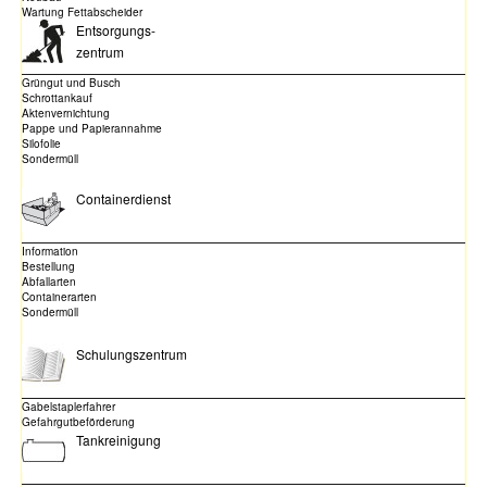
Wartung Fettabscheider
Entsorgungs-
zentrum
Grüngut und Busch
Schrottankauf
Aktenvernichtung
Pappe und Papierannahme
Silofolie
Sondermüll
Containerdienst
Information
Bestellung
Abfallarten
Containerarten
Sondermüll
Schulungszentrum
Gabelstaplerfahrer
Gefahrgutbeförderung
Tankreinigung