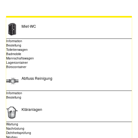
Miet-WC
Information
Bestellung
Toilettenwagen
Badmobile
Mannschaftswagen
Lagercontainer
Bürocontainer
Abfluss Reinigung
Information
Bestellung
Kläranlagen
Wartung
Nachrüstung
Dichtheitsprüfung
Neubau