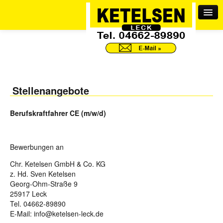
Miet WC
Stellenangebote
Containerdienst
Berufskraftfahrer CE (m/w/d)
Rohrreinigung
Kläranlagen
Bewerbungen an
Chr. Ketelsen GmbH & Co. KG
Entsorgungszentrum
z. Hd. Sven Ketelsen
Georg-Ohm-Straße 9
Tankreinigung
25917 Leck
Tel. 04662-89890
E-Mail: info@ketelsen-leck.de