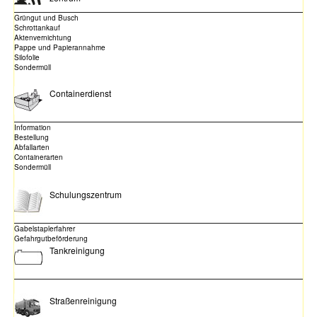
Grüngut und Busch
Schrottankauf
Aktenvernichtung
Pappe und Papierannahme
Silofolie
Sondermüll
Containerdienst
Information
Bestellung
Abfallarten
Containerarten
Sondermüll
Schulungszentrum
Gabelstaplerfahrer
Gefahrgutbeförderung
Tankreinigung
Straßenreinigung