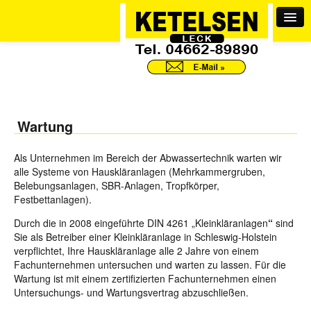
Miet WC
Wartung
Containerdienst
Als Unternehmen im Bereich der Abwassertechnik warten wir
Rohrreinigung
alle Systeme von Hauskläranlagen (Mehrkammergruben,
Belebungsanlagen, SBR-Anlagen, Tropfkörper,
Kläranlagen
Festbettanlagen).
Durch die in 2008
eingeführte DIN 4261 „Kleinkläranlagen
“
sind
Entsorgungszentrum
Sie als Betreiber einer Kleinkläranlage in Schleswig-Holstein
verpflichtet, Ihre Hauskläranlage alle 2 Jahre von einem
Fachunternehmen untersuchen und warten zu lassen. Für die
Tankreinigung
Wartung ist mit einem zertifizierten Fachunternehmen einen
Untersuchungs- und Wartungsvertrag abzuschließen.