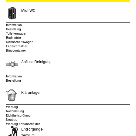
Miet-WC
Information
Bestellung
Toilettenwagen
Badmobile
Mannschaftswagen
Lagercontainer
Bürocontainer
Abfluss Reinigung
Information
Bestellung
Kläranlagen
Wartung
Nachrüstung
Dichtheitsprüfung
Neubau
Wartung Fettabscheider
Entsorgungs-
zentrum