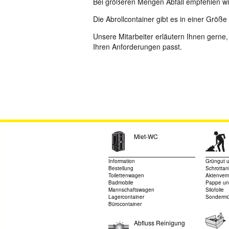
Bei größeren Mengen Abfall empfehlen wir
Die Abrollcontainer gibt es in einer Größe
Unsere Mitarbeiter erläutern Ihnen gerne
Ihren Anforderungen passt.
Miet-WC
Information
Grüngut 
Bestellung
Schrottan
Toilettenwagen
Aktenvern
Badmobile
Pappe un
Mannschaftswagen
Silofolie
Lagercontainer
Sondermü
Bürocontainer
Abfluss Reinigung