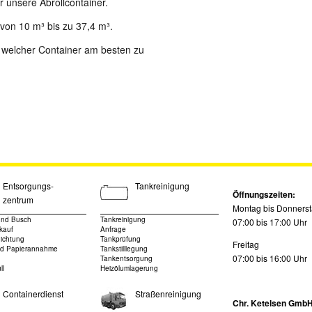
 unsere Abrollcontainer.
 von 10 m³ bis zu 37,4 m³.
, welcher Container am besten zu
Entsorgungs-
Tankreinigung
Öffnungszeiten:
zentrum
Montag bis Donners
und Busch
Tankreinigung
07:00 bis 17:00 Uhr
kauf
Anfrage
ichtung
Tankprüfung
Freitag
d Papierannahme
Tankstilllegung
07:00 bis 16:00 Uhr
Tankentsorgung
ll
Heizölumlagerung
Containerdienst
Straßenreinigung
Chr. Ketelsen GmbH